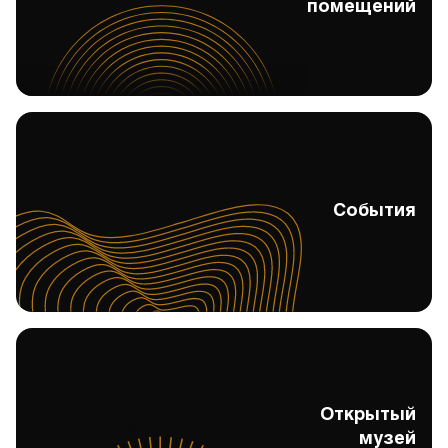
помещений
События
События
Открытый
Открытый музей
музей