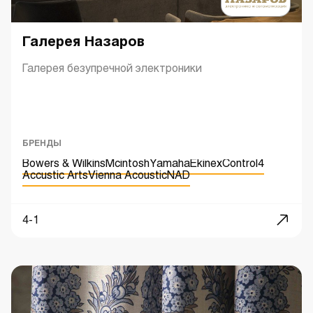
Галерея Назаров
Галерея безупречной электроники
БРЕНДЫ
Bowers & Wilkins
Mcintosh
Yamaha
Ekinex
Control4
Accustic Arts
Vienna Acoustic
NAD
4-1