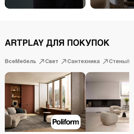
ARTPLAY ДЛЯ ПОКУПОК
Все
Мебель
Свет
Сантехника
Стены/п