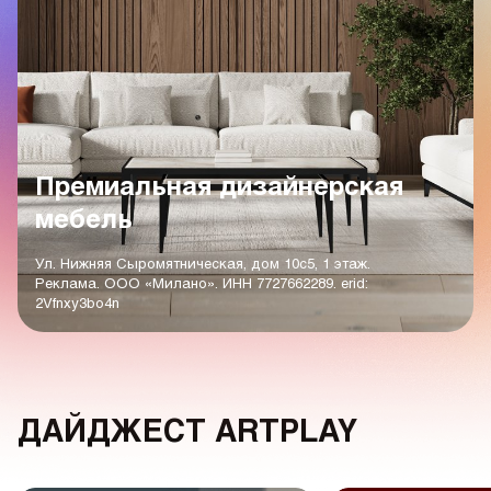
Премиальная дизайнерская
мебель
Ул. Нижняя Сыромятническая, дом 10с5, 1 этаж.
Реклама. ООО «Милано». ИНН 7727662289. erid:
2Vfnxy3bo4n
ДАЙДЖЕСТ ARTPLAY