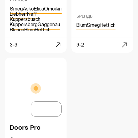
БРЕНДЫ
Smeg
Asko
Elica
Omoikiri
Liebherr
Neff
БРЕНДЫ
Kuppersbusch
Kuppersberg
Gaggenau
Blum
Smeg
Hettich
Blanco
Blum
Hettich
VAUTH-SAGEL
Kessebohmer
3-3
9-2
Doors Pro