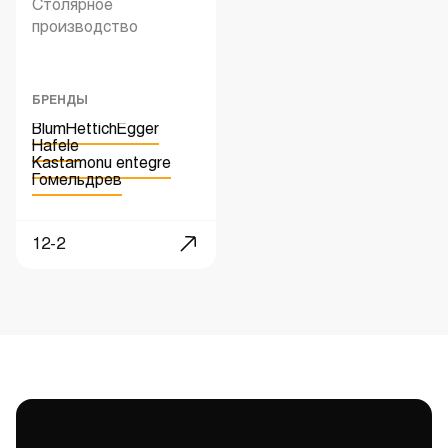
Столярное
производство
БРЕНДЫ
Blum
Hettich
Egger
Hafele
Kastamonu entegre
Гомельдрев
12-2