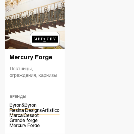
Mercury Forge
Лестницы,
ограждения, карнизы
БРЕНДЫ
Byron&Byron
Resina Designs
Artistico
Marcal
Cessot
Grande forge
Mercury Forge