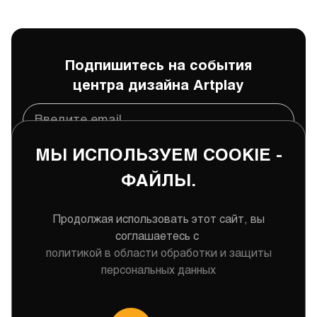
Подпишитесь на события
центра дизайна Artplay
МЫ ИСПОЛЬЗУЕМ COOKIE -
Подписаться
ФАЙЛЫ.
Даю
согласие
на обработку и хранение моих
персональных данных
Продолжая использовать этот сайт, вы
соглашаетесь с
политикой в области обработки и защиты
персональных данных