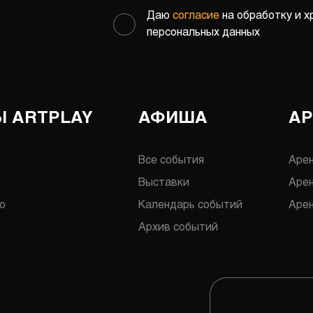
Даю
согласие
на обработку и х
персональных данных
 ARTPLAY
АФИША
А
Все события
Аре
Выставки
Аре
о
Календарь событий
Арен
Архив событий