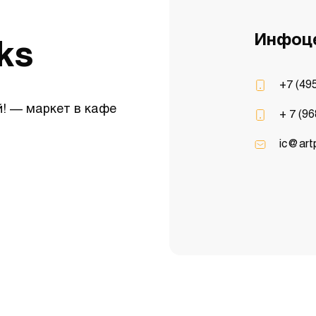
Инфоц
ks
+7 (49
! — маркет в кафе
+ 7 (96
ic@artp