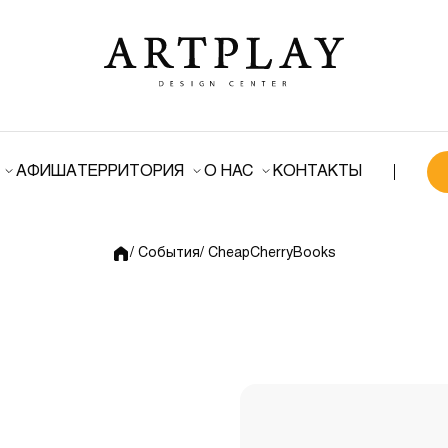
АФИША
ТЕРРИТОРИЯ
О НАС
КОНТАКТЫ
/ События
/ CheapCherryBooks