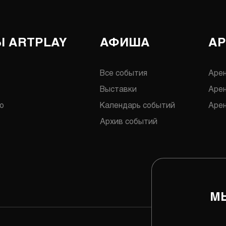
 ARTPLAY
АФИША
А
Все события
Аре
Выставки
Аре
о
Календарь событий
Арен
Архив событий
МЫ