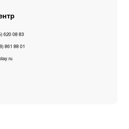
ентр
5) 620 08 83
8) 861 88 01
lay.ru