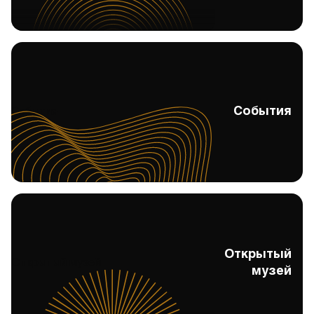
События
События
Открытый
Открытый музей
музей