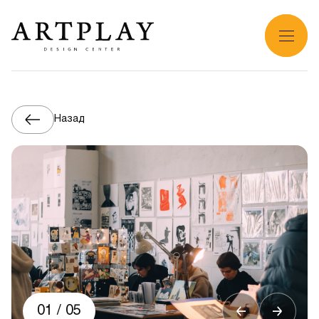
Назад
01
/
05