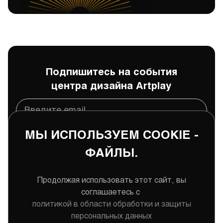
Подпишитесь на события
центра дизайна Artplay
МЫ ИСПОЛЬЗУЕМ COOKIE -
Подписаться
ФАЙЛЫ.
Даю
согласие
на обработку и хранение моих
персональных данных
Продолжая использовать этот сайт, вы
соглашаетесь с
политикой в области обработки и защиты
персональных данных