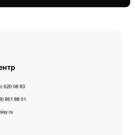
ентр
5) 620 08 83
8) 861 88 01
lay.ru