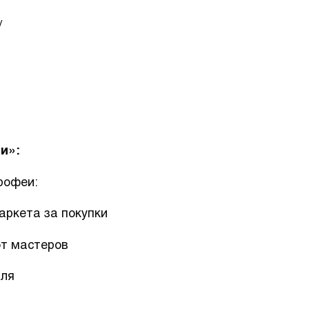
/
и»:
рофеи:
аркета за покупки
от мастеров
аля