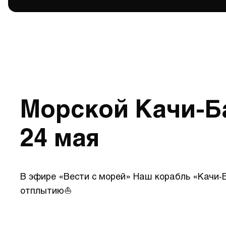
Морской Качи-Ба
24 мая
В эфире «Вести с морей» Наш корабль «Качи-Б
отплытию⛵️