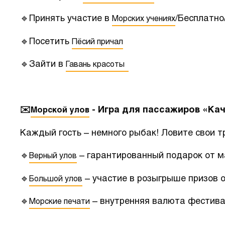
🔹Принять участие в
/Бесплатно
Морских учениях
🔹Посетить
Пёсий причал
🔹Зайти в
Гавань красоты
✉️
- Игра для пассажиров «Кач
Морской улов
Каждый гость – немного рыбак! Ловите свои т
🔹
– гарантированный подарок от м
Верный улов
🔹
– участие в розыгрыше призов 
Большой улов
🔹
– внутренняя валюта фестив
Морские печати