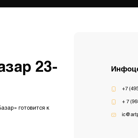
зар 23-
Инфоц
+7 (49
+ 7 (96
азар» готовится к
ic@artp