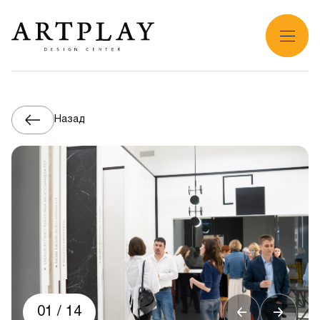
Назад
01
/
14