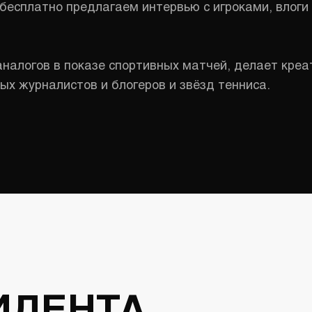
есплатно предлагаем интервью с игроками, влоги 
аналогов в показе спортивных матчей, делает кре
ых журналистов и блогеров и звёзд тенниса.