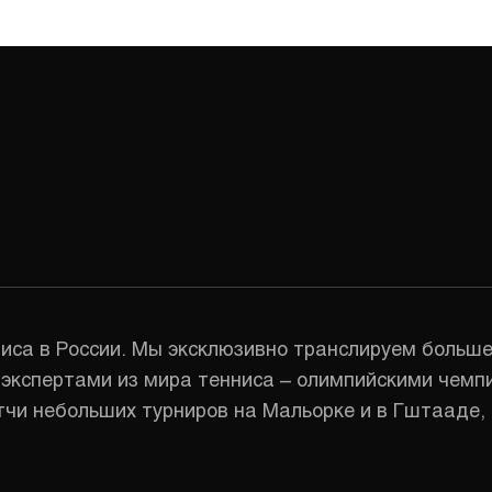
иса в России. Мы эксклюзивно транслируем больше 
с экспертами из мира тенниса – олимпийскими чемп
чи небольших турниров на Мальорке и в Гштааде, 