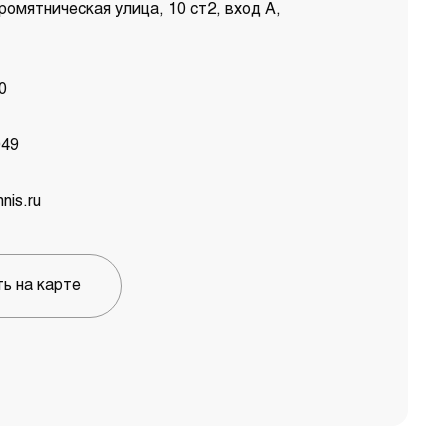
омятническая улица, 10 ст2, вход A,
0
049
nis.ru
ь на карте