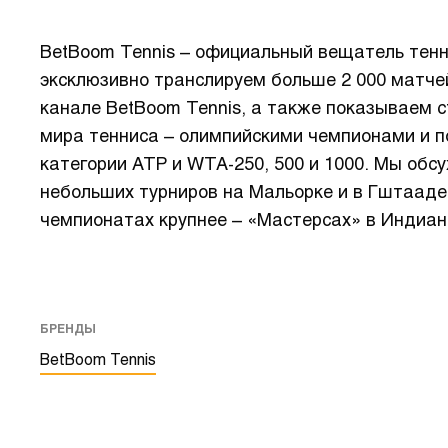
BetBoom Tennis – официальный вещатель тенн
эксклюзивно транслируем больше 2 000 матчей
канале BetBoom Tennis, а также показываем с
мира тенниса – олимпийскими чемпионами и 
категории ATP и WTA-250, 500 и 1000. Мы об
небольших турниров на Мальорке и в Гштааде,
чемпионатах крупнее – «Мастерсах» в Индиан
БРЕНДЫ
BetBoom Tennis