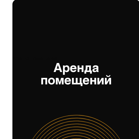
Аренда помещений
Аренда
помещений