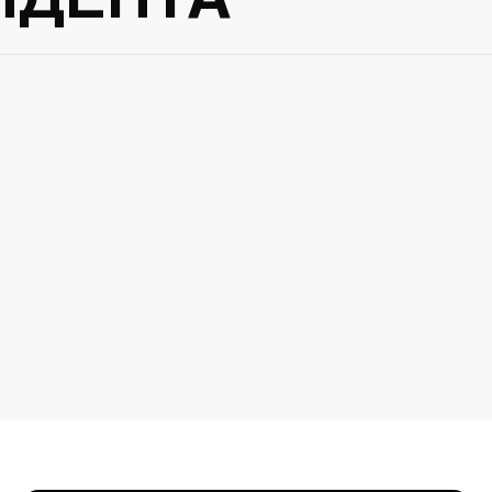
ИДЕНТА