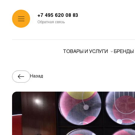
+7 495 620 08 83
Обратная связь
ТОВАРЫ И УСЛУГИ
БРЕНДЫ
Назад