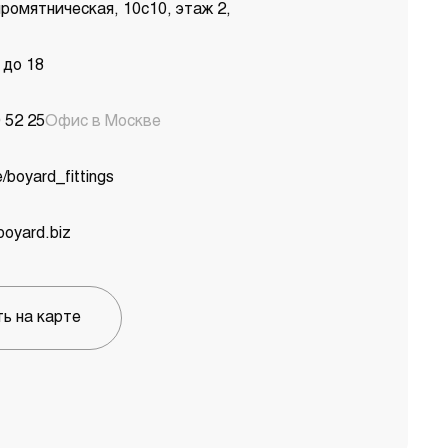
ромятническая, 10с10, этаж 2,
 до 18
 52 25
Офис в Москве
e/boyard_fittings
yard.biz
ь на карте