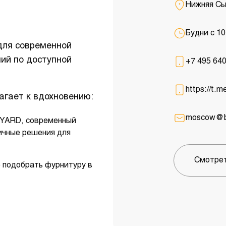
Нижняя Сы
Будни с 10
для современной
ий по доступной
+7 495 640
https://t.m
агает к вдохновению:
moscow@bo
OYARD, современный
ичные решения для
Смотрет
 подобрать фурнитуру в