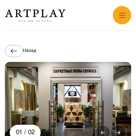
Назад
01
/
02