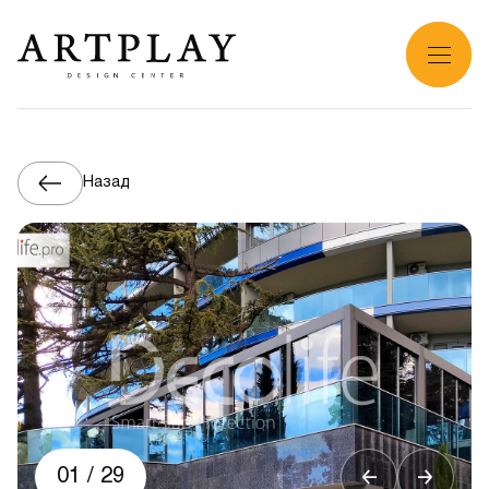
Назад
01
/
29