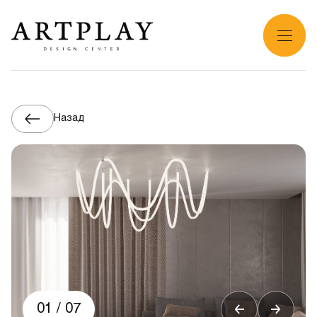
Назад
01
/
07