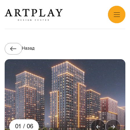
Назад
01
/
06