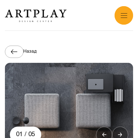
Назад
01
/
05