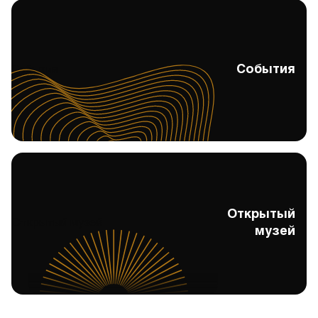
События
События
Открытый
Открытый музей
музей