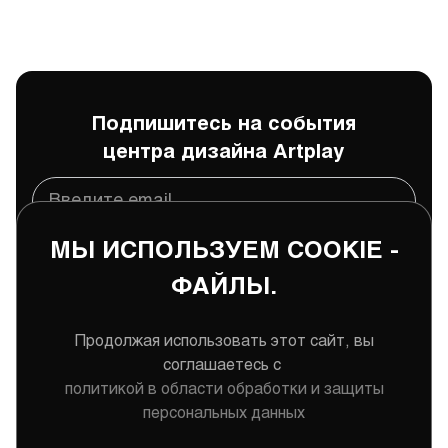
Подпишитесь на события
центра дизайна Artplay
МЫ ИСПОЛЬЗУЕМ COOKIE -
Подписаться
ФАЙЛЫ.
Даю
согласие
на обработку и хранение моих
персональных данных
Продолжая использовать этот сайт, вы
соглашаетесь с
политикой в области обработки и защиты
персональных данных