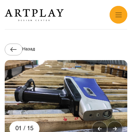
Назад
01
/
15