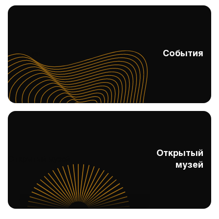
События
События
Открытый
Открытый музей
музей