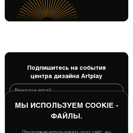
Подпишитесь на события
центра дизайна Artplay
МЫ ИСПОЛЬЗУЕМ COOKIE -
Подписаться
ФАЙЛЫ.
Даю
согласие
на обработку и хранение моих
персональных данных
Продолжая использовать этот сайт, вы