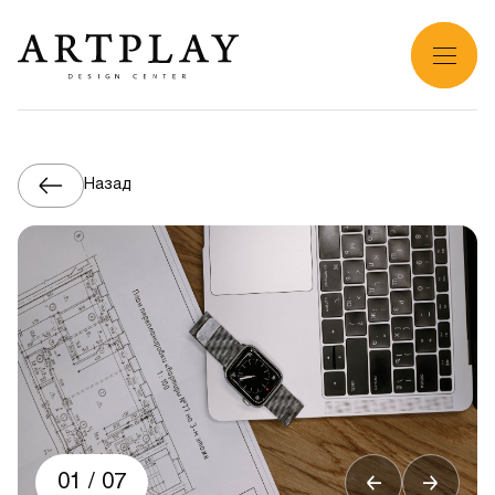
Назад
01
/
07