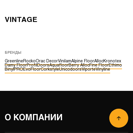
VINTAGE
БРЕНДЫ
Greenline
Rocko
Orac Decor
Vinilam
Alpine Floor
Alloc
Kronotex
Damy Floor
ProfilDoors
Aquafloor
Berry Alloc
Fine Floor
Ethimo
BinylPRO
EvoFloor
Corkstyle
Unicodoors
Viporte
Vinyline
О КОМПАНИИ