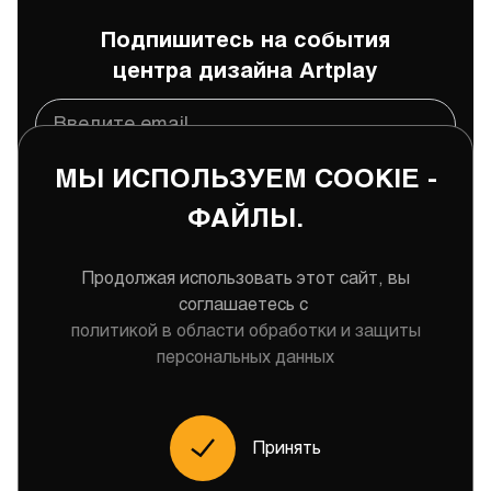
Подпишитесь на события
центра дизайна Artplay
МЫ ИСПОЛЬЗУЕМ COOKIE -
Подписаться
ФАЙЛЫ.
Даю
согласие
на обработку и хранение моих
персональных данных
Продолжая использовать этот сайт, вы
соглашаетесь с
политикой в области обработки и защиты
персональных данных
Меню
Принять
2026 Центр дизайна Artplay © Все права защищены
Политика конфиденциальности