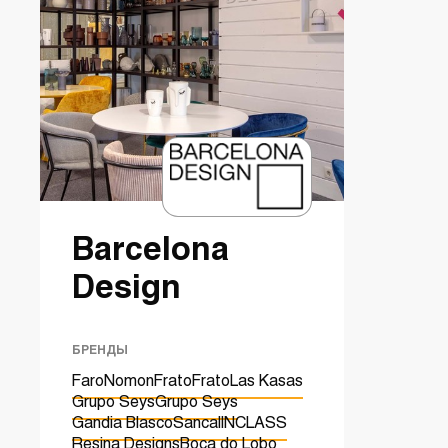
Barcelona
Design
БРЕНДЫ
Faro
Nomon
Frato
Frato
Las Kasas
Grupo Seys
Grupo Seys
Gandia Blasco
Sancal
INCLASS
Resina Designs
Boca do Lobo