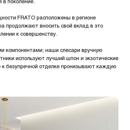
я в поколение.
щности FRATO расположены в регионе
ра продолжают вносить свой вклад в это
млении к совершенству.
ми компонентами; наши слесари вручную
отники используют лучший шпон и экзотические
е к безупречной отделке пронизывают каждую