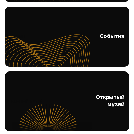
События
События
Открытый
Открытый музей
музей