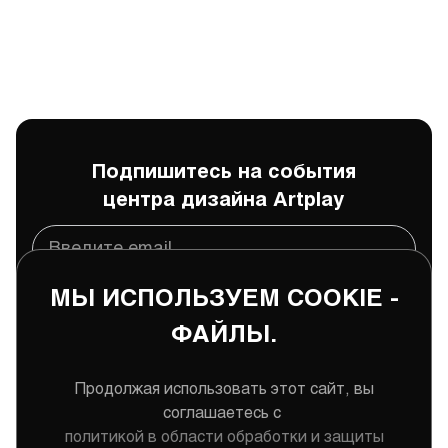
Подпишитесь на события
центра дизайна Artplay
МЫ ИСПОЛЬЗУЕМ COOKIE -
Подписаться
ФАЙЛЫ.
Даю
согласие
на обработку и хранение моих
персональных данных
Продолжая использовать этот сайт, вы
соглашаетесь с
политикой в области обработки и защиты