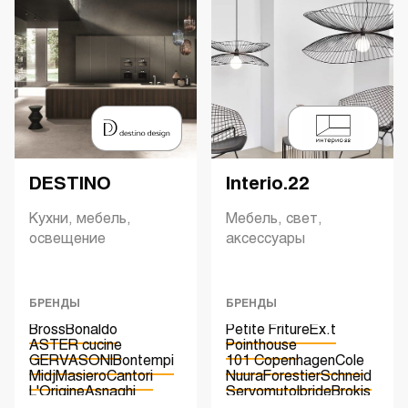
DESTINO
Interio.22
Кухни, мебель,
Мебель, свет,
освещение
аксессуары
БРЕНДЫ
БРЕНДЫ
Bross
Bonaldo
Petite Friture
Ex.t
ASTER cucine
Pointhouse
GERVASONI
Bontempi
101 Copenhagen
Cole
Midj
Masiero
Cantori
Nuura
Forestier
Schneid
L'Origine
Asnaghi
Servomuto
Ibride
Brokis
Luciano Zonta
Sylcom
Mobje