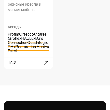
офисные кресла и
мягкая мебель
БРЕНДЫ
Profim
Offecct
Antares
Giroflex
HAG
LuxBuro
Connection
Quadrifoglio
RH (Restoration Hardware)
Estel
12-2