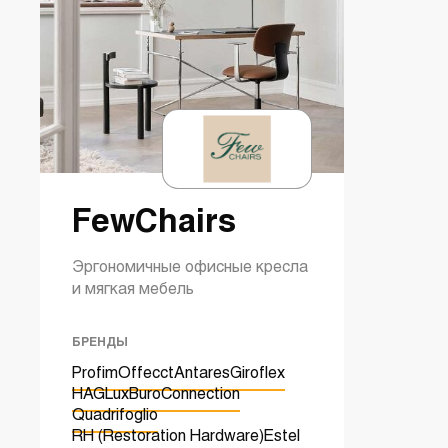
FewChairs
Эргономичные офисные кресла
и мягкая мебель
БРЕНДЫ
Profim
Offecct
Antares
Giroflex
HAG
LuxBuro
Connection
Quadrifoglio
RH (Restoration Hardware)
Estel