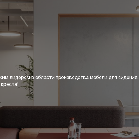
ским лидером в области производства мебели для сидения
 кресла!