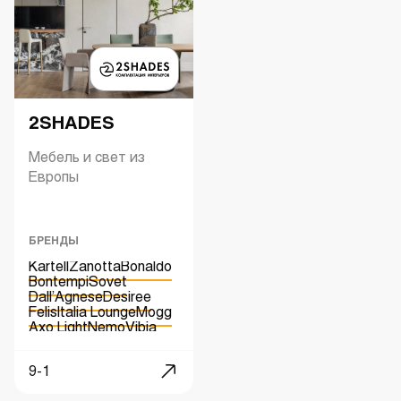
2SHADES
Мебель и свет из
Европы
БРЕНДЫ
Kartell
Zanotta
Bonaldo
Bontempi
Sovet
Dall’Agnese
Desiree
Felis
Italia Lounge
Mogg
Axo Light
Nemo
Vibia
Kundalini
9-1