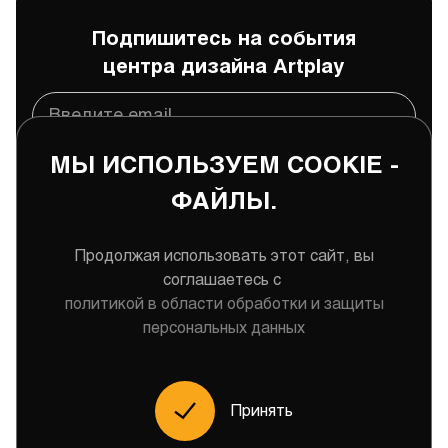
Подпишитесь на события
центра дизайна Artplay
МЫ ИСПОЛЬЗУЕМ COOKIE -
Подписаться
ФАЙЛЫ.
Даю
согласие
на обработку и хранение моих
персональных данных
Продолжая использовать этот сайт, вы
соглашаетесь с
политикой в области обработки и защиты
персональных данных
Меню
Принять
2026 Центр дизайна Artplay © Все права защищены
Политика конфиденциальности