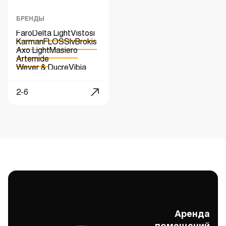
БРЕНДЫ
Faro
Delta Light
Vistosi
Karman
FLOS
Slv
Brokis
Axo Light
Masiero
Artemide
Wever & Ducre
Vibia
Seletti
2-6
Аренда
Аренда помещений