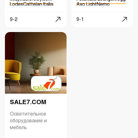
Lodes
Cattelan Italia
Axo Light
Nemo
Fabbian
Artemide
Vibia
Kundalini
Vibia
Seletti
Marset
Qeeboo
9-2
9-1
Hind Rabii
SALE7.COM
Осветительное
оборудование и
мебель