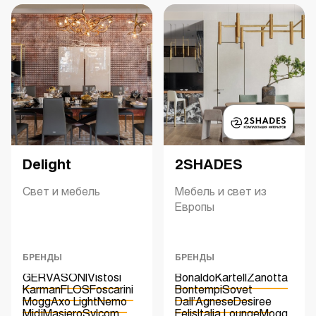
Delight
2SHADES
Свет и мебель
Мебель и свет из
Европы
БРЕНДЫ
БРЕНДЫ
GERVASONI
Vistosi
Bonaldo
Kartell
Zanotta
Karman
FLOS
Foscarini
Bontempi
Sovet
Mogg
Axo Light
Nemo
Dall’Agnese
Desiree
Midj
Masiero
Sylcom
Felis
Italia Lounge
Mogg