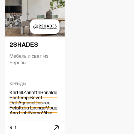
2SHADES
Мебель и свет из
Европы
БРЕНДЫ
Kartell
Zanotta
Bonaldo
Bontempi
Sovet
Dall’Agnese
Desiree
Felis
Italia Lounge
Mogg
Axo Light
Nemo
Vibia
Kundalini
9-1