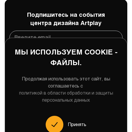
Подпишитесь на события
центра дизайна Artplay
МЫ ИСПОЛЬЗУЕМ COOKIE -
Подписаться
ФАЙЛЫ.
Даю
согласие
на обработку и хранение моих
персональных данных
Продолжая использовать этот сайт, вы
соглашаетесь с
политикой в области обработки и защиты
персональных данных
Меню
Принять
2026 Центр дизайна Artplay © Все права защищены