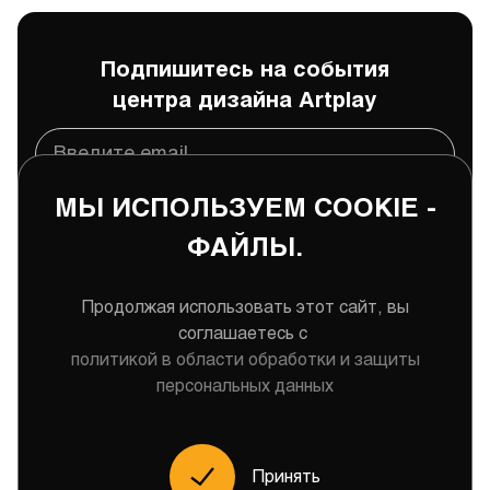
Подпишитесь на события
центра дизайна Artplay
МЫ ИСПОЛЬЗУЕМ COOKIE -
Подписаться
ФАЙЛЫ.
Даю
согласие
на обработку и хранение моих
персональных данных
Продолжая использовать этот сайт, вы
соглашаетесь с
политикой в области обработки и защиты
персональных данных
Меню
Принять
2026 Центр дизайна Artplay © Все права защищены