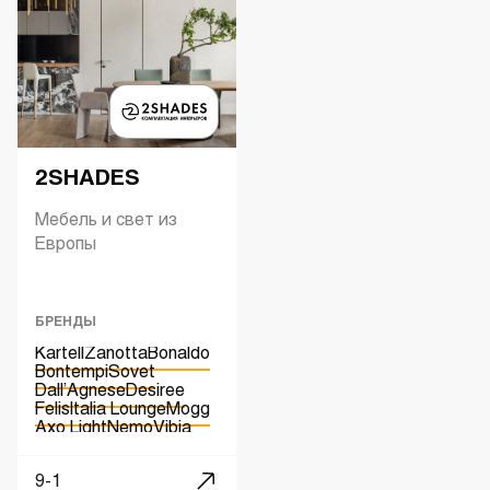
2SHADES
Мебель и свет из
Европы
БРЕНДЫ
Kartell
Zanotta
Bonaldo
Bontempi
Sovet
Dall’Agnese
Desiree
Felis
Italia Lounge
Mogg
Axo Light
Nemo
Vibia
Kundalini
9-1